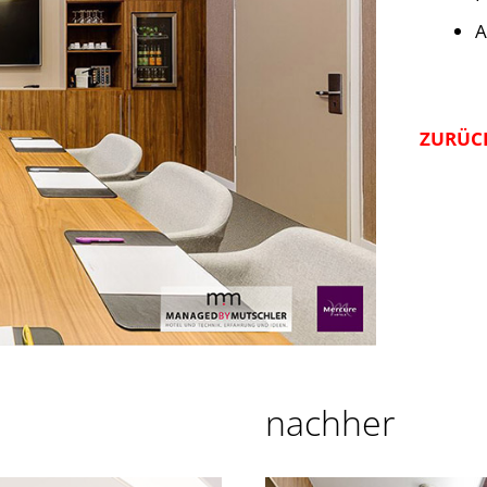
A
ZURÜCK
nachher