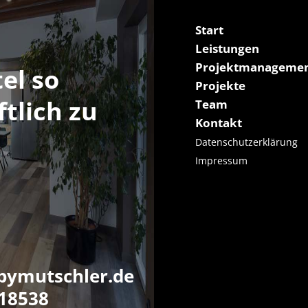
Start
Leistungen
Projektmanageme
tel so
Projekte
ftlich zu
Team
Kontakt
h
Datenschutzerklärung
Impressum
ymutschler.de
718538