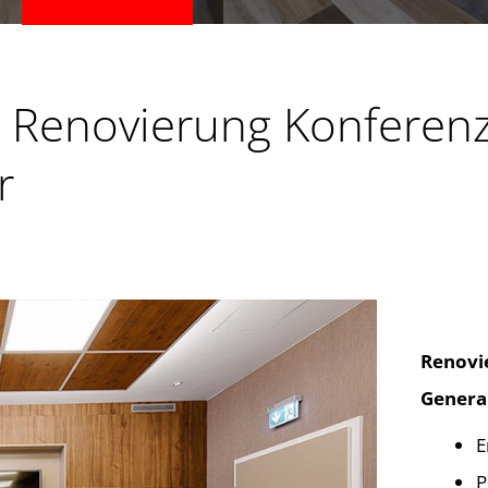
| Renovierung Konferen
r
Renovi
Genera
E
P