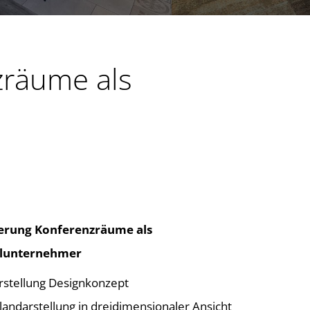
zräume als
erung Konferenzräume als
lunternehmer
rstellung Designkonzept
landarstellung in dreidimensionaler Ansicht